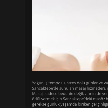
Yoğun iş temposu, stres dolu günler ve yaş
Sancaktepe’de sunulan masaj hizmetleri, 
Masaj, sadece bedenin değil, zihnin de ye
ödül vermek için Sancaktepe’deki masöz hi
gerekse günlük yaşamda biriken gerginliği