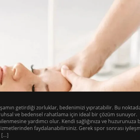
amın getirdiği zorluklar, bedenimizi yıpratabilir. Bu noktad
ruhsal ve bedensel rahatlama için ideal bir çözüm sunuyor.
nilenmesine yardımcı olur. Kendi sağlığınıza ve huzurunuza b
zmetlerinden faydalanabilirsiniz. Gerek spor sonrası iyileş
 […]