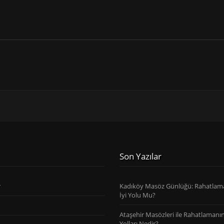
Son Yazılar
r
Kadıköy Masöz Günlüğü: Rahatlam
İyi Yolu Mu?
Ataşehir Masözleri ile Rahatlamanın 
Yolları Nedir?