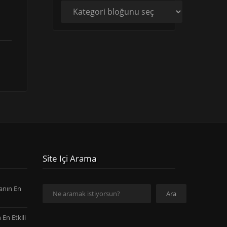
Site Içi Arama
anın En
Ara
Ara
En Etkili