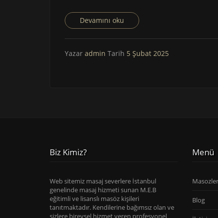
Devamını oku
Yazar
admin
Tarih
5 Şubat 2025
Biz Kimiz?
Menü
Web sitemiz masaj severlere İstanbul
Masozle
genelinde masaj hizmeti sunan M.E.B
eğitimli ve lisanslı masöz kişileri
Blog
tanıtmaktadır. Kendilerine bağımsız olan ve
sizlere bireysel hizmet veren profesyonel