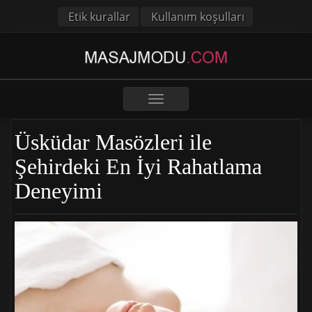
Etik kurallar
Kullanım koşulları
Toggle
navigation
Üsküdar Masözleri ile
Şehirdeki En İyi Rahatlama
Deneyimi