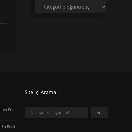
Site Içi Arama
anın En
Ara
Ara
En Etkili