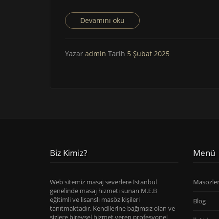
Devamını oku
Yazar
admin
Tarih
5 Şubat 2025
Biz Kimiz?
Menü
Web sitemiz masaj severlere İstanbul
Masozle
genelinde masaj hizmeti sunan M.E.B
eğitimli ve lisanslı masöz kişileri
Blog
tanıtmaktadır. Kendilerine bağımsız olan ve
sizlere bireysel hizmet veren profesyonel