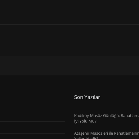
Son Yazılar
r
Kadıköy Masöz Günlüğü: Rahatlam
İyi Yolu Mu?
Ataşehir Masözleri ile Rahatlamanın 
Yolları Nedir?