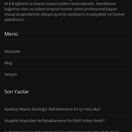
M.E.B eğitimli ve lisanslı masöz kişileri tanıtmaktadır. Kendilerine
bağımsız olan ve sizlere bireysel hizmet veren profesyonel bayan
masaj terapistlerinin detaylı ayrıntılı sayfalarını inceleyebilir ve hizmet
alabilirsiniz.
Menü
Masozler
Blog
İletişim
Son Yazılar
Kadıköy Masöz Günlüğü: Rahatlamanın En İyi Yolu Mu?
Ataşehir Masözleri ile Rahatlamanın En Etkili Yolları Nedir?
Evde Masajın Faydaları Nelerdir? Kendinizi Nasıl Yenileyebilirsiniz?