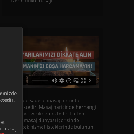
Derin doku masajı
temizde
tedir.
Sitemizde sadece masaj hizmetleri
verilmektedir. Masaj haricinde herhangi
bir hizmet verilmemektedir. Lütfen
sadece masaj dünyası içerisinde
met
olabilecek hizmet isteklerinde bulunun.
ir masaj