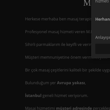
Masöz 
hizmeti
Herkese merhaba ben masaj terapisti masöz es
Herhang
Profesyonel masaj hizmeti veren M.E.B belge s
Anlayışı
Sihirli parmaklarım ile keyifli ve verimli geçece
Müşteri memnuniyetine önem vermekteyim.
Bir çok masaj çeşitlerini kaliteli bir şekilde u
Bulunduğum yer
Avrupa yakası
,
İstanbul
geneli hizmet veriyorum.
Masaj hizmetimi
müşteri adresinde
gerçekleş