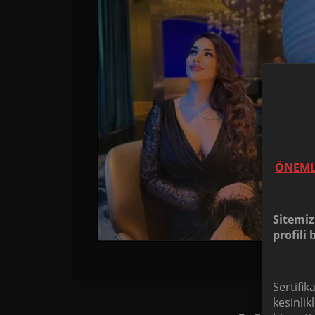
ÖNEML
Sitemiz
profili
Sertifik
kesinlik