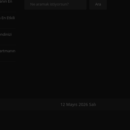
anın En
Ara
Ara
En Etkili
ndinizi
martmanın
12 Mayıs 2026 Salı