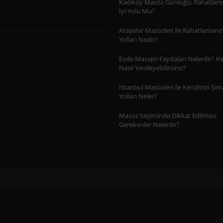
r
Kadıköy Masöz Günlüğü: Rahatlam
İyi Yolu Mu?
Ataşehir Masözleri ile Rahatlamanın 
Yolları Nedir?
Evde Masajın Faydaları Nelerdir? Ke
Nasıl Yenileyebilirsiniz?
İstanbul Masözleri ile Kendinizi Şı
Yolları Neler?
Masöz Seçiminde Dikkat Edilmesi
Gerekenler Nelerdir?