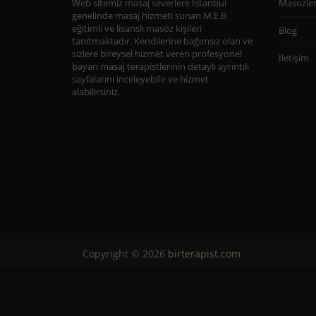
Web sitemiz masaj severlere İstanbul
Masozle
genelinde masaj hizmeti sunan M.E.B
eğitimli ve lisanslı masöz kişileri
Blog
tanıtmaktadır. Kendilerine bağımsız olan ve
sizlere bireysel hizmet veren profesyonel
İletişim
bayan masaj terapistlerinin detaylı ayrıntılı
sayfalarını inceleyebilir ve hizmet
alabilirsiniz.
Copyright © 2026
birterapist.com