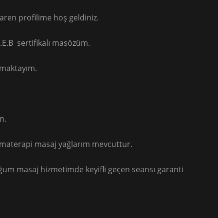
ren profilime hoş geldiniz.
.E.B sertifikalı masözüm.
amaktayım.
m.
romaterapi masaj yağlarım mevcuttur.
m masaj hizmetimde keyifli geçen seansı garanti