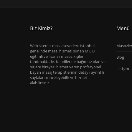
Biz Kimiz?
Menü
Web sitemiz masaj severlere İstanbul
Masozle
genelinde masaj hizmeti sunan M.E.B
eğitimli ve lisanslı masöz kişileri
Blog
tanıtmaktadır. Kendilerine bağımsız olan ve
sizlere bireysel hizmet veren profesyonel
İletişim
bayan masaj terapistlerinin detaylı ayrıntılı
sayfalarını inceleyebilir ve hizmet
alabilirsiniz.