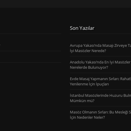
Son Yazılar
r
Avrupa Yakası’nda Masajı Zirveye T
İyi Masözler Nerede?
Anadolu Yakası’nda En İyi Masözler
Nerelerde Bulunuyor?
Evde Masaj Yapmanın Sırları: Raha
Yenilenme İçin İpuçları
İstanbul Masözlerinde Huzuru Bul
Mümkün mü?
Masöz Olmanın Sırları: Bu Mesleği
İçin Nedenler Neler?