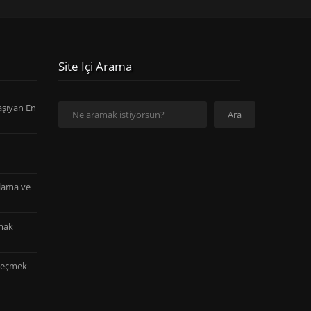
Site Içi Arama
aşıyan En
Ara
Ara
tlama ve
mak
 Seçmek