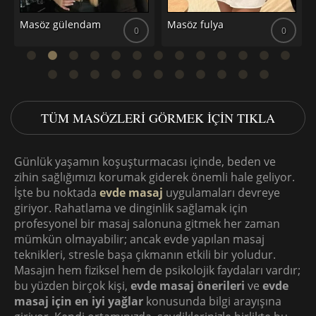
Masöz helen
Masöz didem
0
0
TÜM MASÖZLERI GÖRMEK IÇIN TIKLA
Günlük yaşamın koşuşturmacası içinde, beden ve
zihin sağlığımızı korumak giderek önemli hale geliyor.
İşte bu noktada
evde masaj
uygulamaları devreye
giriyor. Rahatlama ve dinginlik sağlamak için
profesyonel bir masaj salonuna gitmek her zaman
mümkün olmayabilir; ancak evde yapılan masaj
teknikleri, stresle başa çıkmanın etkili bir yoludur.
Masajın hem fiziksel hem de psikolojik faydaları vardır;
bu yüzden birçok kişi,
evde masaj önerileri
ve
evde
masaj için en iyi yağlar
konusunda bilgi arayışına