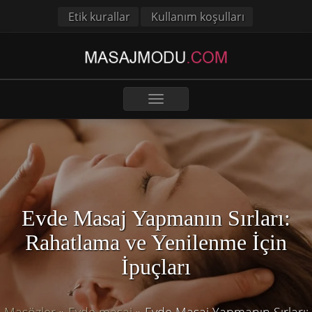
Etik kurallar
Kullanım koşulları
Toggle
navigation
Evde Masaj Yapmanın Sırları:
Rahatlama ve Yenilenme İçin
İpuçları
Masözler
»
Evde masaj
»
Evde Masaj Yapmanın Sırları: