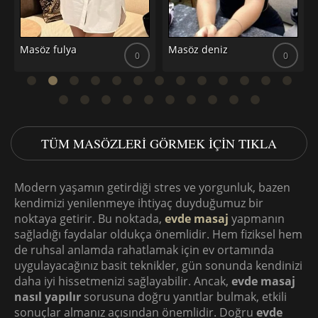
Masöz fulya
Masöz deniz
0
0
TÜM MASÖZLERI GÖRMEK IÇIN TIKLA
Modern yaşamın getirdiği stres ve yorgunluk, bazen
kendimizi yenilenmeye ihtiyaç duyduğumuz bir
noktaya getirir. Bu noktada,
evde masaj
yapmanın
sağladığı faydalar oldukça önemlidir. Hem fiziksel hem
de ruhsal anlamda rahatlamak için ev ortamında
uygulayacağınız basit teknikler, gün sonunda kendinizi
daha iyi hissetmenizi sağlayabilir. Ancak,
evde masaj
nasıl yapılır
sorusuna doğru yanıtlar bulmak, etkili
sonuçlar almanız açısından önemlidir. Doğru
evde