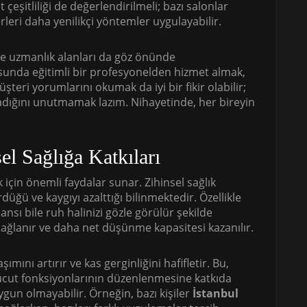
eşitliliği de değerlendirilmeli; bazı salonlar
rleri daha yenilikçi yöntemler uygulayabilir.
ve uzmanlık alanları da göz önünde
unda eğitimli bir profesyonelden hizmet almak,
şteri yorumlarını okumak da iyi bir fikir olabilir;
dığını unutmamak lazım. Nihayetinde, her bireyin
el Sağlığa Katkıları
k için önemli faydalar sunar. Zihinsel sağlık
düğü ve kaygıyı azalttığı bilinmektedir. Özellikle
nsı bile ruh halinizi gözle görülür şekilde
a sağlanır ve daha net düşünme kapasitesi kazanılır.
ımını artırır ve kas gerginliğini hafifletir. Bu,
 vücut fonksiyonlarının düzenlenmesine katkıda
gun olmayabilir. Örneğin, bazı kişiler
İstanbul