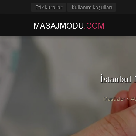
Etik kurallar
Kullanım koşulları
İstanbu
Masözler
»
A