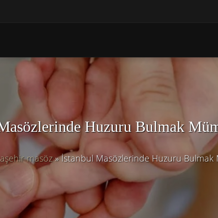
l Masözlerinde Huzuru Bulmak Mü
taşehir masöz
»
İstanbul Masözlerinde Huzuru Bulma