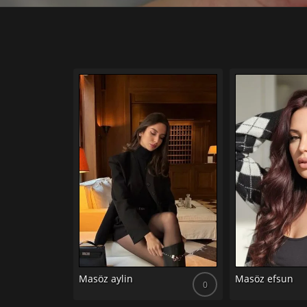
Masöz aylin
Masöz efsun
0
0