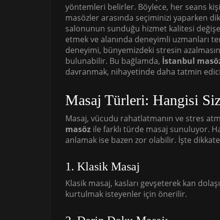
yöntemleri belirler. Böylece, her seans kiş
masözler arasında seçiminizi yaparken dik
salonunun sunduğu hizmet kalitesi değişebi
etmek ve alanında deneyimli uzmanları t
deneyimi, bünyemizdeki stresin azalmasına
bulunabilir. Bu bağlamda,
İstanbul masö
davranmak, nihayetinde daha tatmin edici
Masaj Türleri: Hangisi Si
Masaj, vücudu rahatlatmanın ve stres atma
masöz
ile farklı türde masaj sunuluyor. 
anlamak ise bazen zor olabilir. İşte dikka
1. Klasik Masaj
Klasik masaj, kasları gevşeterek kan dolaşım
kurtulmak isteyenler için önerilir.