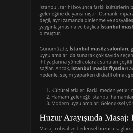
İstanbul, tarihi boyunca farklı kültürlerin
geleneğine de yansımıştır. Osmanlı İmpa
değil, aynı zamanda dinlenme ve sosyalleş
yaygınlaşmasına ve başlıca
İstanbul masö
olmuştur.
Günümüzde,
İstanbul masöz salonları
, 
uygulamaları da sunarak çok sayıda seçene
ihtiyaçlarına yönelik olarak sunulan çeşitl
sağlar. Ancak,
İstanbul masöz fiyatları
aç
nedenle, seçim yaparken dikkatli olmak ge
Kültürel etkiler: Farklı medeniyetlerin
Hamam geleneği: İstanbul hamamları
Modern uygulamalar: Geleneksel yönt
Huzur Arayışında Masaj: F
Masaj, ruhsal ve bedensel huzuru sağlamak