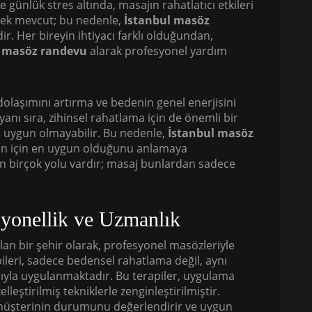
günlük stres altında, masajın rahatlatıcı etkileri
enek mevcut; bu nedenle,
İstanbul masöz
r. Her bireyin ihtiyacı farklı olduğundan,
l masöz randevu
alarak profesyonel yardım
 dolaşımını artırma ve bedenin genel enerjisini
anı sıra, zihinsel rahatlama için de önemli bir
e uygun olmayabilir. Bu nedenle,
İstanbul masöz
zin için en uygun olduğunu anlamaya
ın birçok yolu vardır; masaj bunlardan sadece
syonellik ve Uzmanlık
lan bir şehir olarak, profesyonel masözleriyle
ileri, sadece bedensel rahatlama değil, aynı
ıyla uygulanmaktadır. Bu terapiler, uygulama
lleştirilmiş tekniklerle zenginleştirilmiştir.
müşterinin durumunu değerlendirir ve uygun