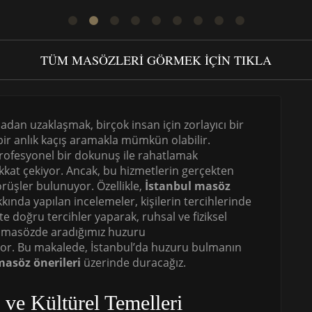
TÜM MASÖZLERI GÖRMEK IÇIN TIKLA
dan uzaklaşmak, birçok insan için zorlayıcı bir
ir anlık kaçış aramakla mümkün olabilir.
rofesyonel bir dokunuş ile rahatlamak
kkat çekiyor. Ancak, bu hizmetlerin gerçekten
rüşler bulunuyor. Özellikle,
İstanbul masöz
kında yapılan incelemeler, kişilerin tercihlerinde
çte doğru tercihler yaparak, ruhsal ve fiziksel
 masözde aradığımız huzuru
r. Bu makalede, İstanbul’da huzuru bulmanın
masöz önerileri
üzerinde duracağız.
 ve Kültürel Temelleri