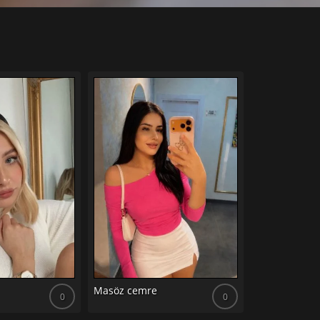
Masöz cemre
Masöz ece
0
0