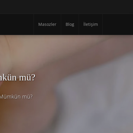
Masozler
Blog
İletişim
mkün mü?
k Mümkün mü?