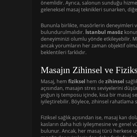
önemlidir. Ayrıca, salonun sunduğu hizmet ç
geleneksel masaj teknikleri sunarken, diğe
Bununla birlikte, masörlerin deneyimleri 
bulundurulmalıdır.
İstanbul masöz
konus
deneyiminizi olumlu yönde etkileyebilir. Mü
ancak yorumların her zaman objektif olma
beklentileri farklıdır.
Masajın Zihinsel ve Fiziks
Masaj, hem
fiziksel
hem de
zihinsel
sağlı
açısından, masajın stres seviyelerini düşür
yoğun iş temposu içinde, kısa bir masaj sea
iyileştirebilir. Böylece, zihinsel rahatlam
Fiziksel sağlık açısından ise, masaj kan dolaş
kasların daha hızlı iyileşmesine ve genel
bulunur. Ancak, her masaj türü herkese uy