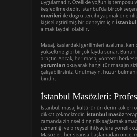
uygulamadır. Özellikle yoğun iş temposu ve 
keşfedilmektedir. İstanbul’da birçok seç
önerileri
ile doğru tercihi yapmak önemlidi
kişiselleştirilmiş bir deneyim için
İstanbu
almak faydalı olabilir.
Masaj, kaslardaki gerilimleri azaltma, kan
yükseltme gibi birçok fayda sunar. Bunun y
araçtır. Ancak, her masaj yöntemi herkes
yorumları
okuyarak hangi tür masajın si
çalışabilirsiniz. Unutmayın, huzur bulman
biridir.
İstanbul Masözleri: Profe
İstanbul, masaj kültürünün derin kökleri o
dikkat çekmektedir.
İstanbul masöz
terap
zamanda zihinsel dinginlik sağlamak amac
uzmanlığı ve bireysel ihtiyaçlara yönelik öze
Masözler, her seansa başlamadan önce, 